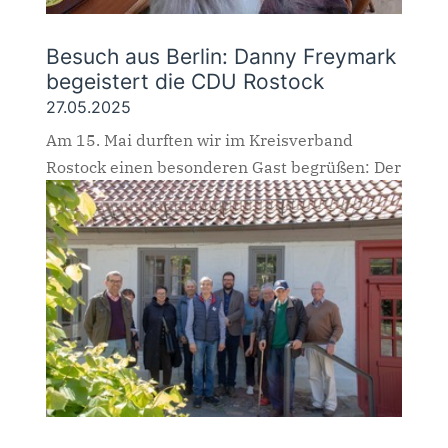
Besuch aus Berlin: Danny Freymark
begeistert die CDU Rostock
27.05.2025
Am 15. Mai durften wir im Kreisverband
Rostock einen besonderen Gast begrüßen: Der
Berliner Abgeordnete Danny Freymark gab
einen tiefen Einblick in seine erfolgreiche
Wahlkreisarbeit – und beeindruckte mit klarer
Haltung, großer Leidenschaft und konkreten
Ideen. In...
MEHR LESEN